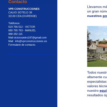
Contacto
Llevamos m
VPR CONSTRUCCIONES
un gran núme
CALVO SOTELO 38
nuestros
pr
32130 CEA (OURENSE)
Teléfonos:
619 766 012 - VICTOR
680 765 763 - MANUEL
988 282 115
Mail
victorouteiro197@gmail.com
Mail: info@vprconstrucciones.es
Formulario
de contacto.
Todos nuestr
altamente cu
especialistas
valores técn
nuestro
equ
resultados ó