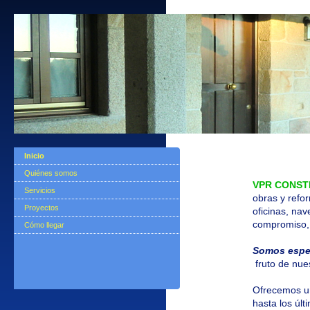
Inicio
Quiénes somos
VPR
CONST
Servicios
obras y refo
Proyectos
oficinas, nav
compromiso, 
Cómo llegar
Somos espec
fruto de nues
Ofrecemos un
hasta los últ