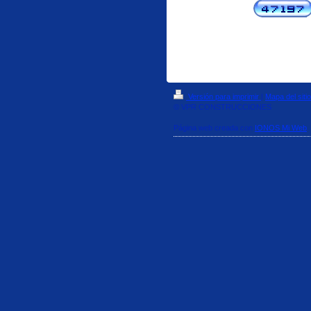
Versión para imprimir
|
Mapa del sitio
© VPR CONSTRUCCIONES
Página web creada con
IONOS Mi Web
.