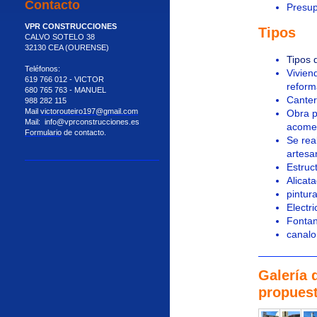
Contacto
Presup
VPR CONSTRUCCIONES
Tipos
CALVO SOTELO 38
32130 CEA (OURENSE)
Tipos 
Teléfonos:
Viviend
619 766 012 - VICTOR
reform
680 765 763 - MANUEL
Canterí
988 282 115
Mail
victorouteiro197@gmail.com
Obra p
Mail: info@vprconstrucciones.es
acomet
Formulario
de contacto.
Se rea
artesa
Estruc
Alicat
pintur
Electri
Fontan
canal
Galería 
propuest