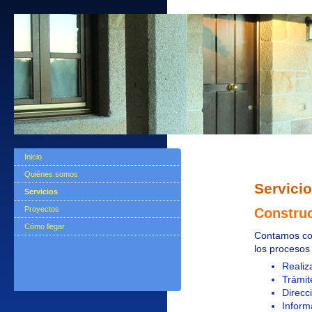
Inicio
Quiénes somos
Servici
Servicios
Proyectos
Construc
Cómo llegar
Contamos con
los procesos 
Realiz
Trámit
Direcc
Inform