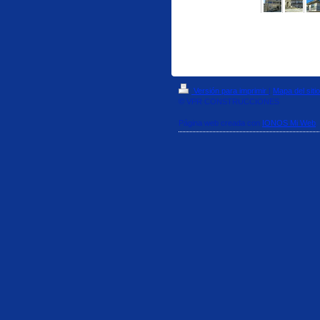
Versión para imprimir
|
Mapa del sitio
© VPR CONSTRUCCIONES
Página web creada con
IONOS Mi Web
.